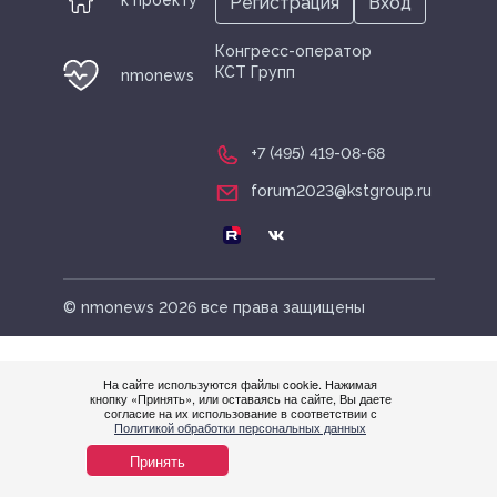
Регистрация
Вход
Спонсоры
Конгресс-оператор
КСТ Групп
nmonews
Архив
+7 (495) 419-08-68
Фотоотчет
forum2023@kstgroup.ru
Отчет
© nmonews 2026 все права защищены
Пост-релиз
На сайте используются файлы cookie. Нажимая
кнопку «Принять», или оставаясь на сайте, Вы даете
согласие на их использование в соответствии с
Нужна
Политикой обработки персональных данных
помощ
Принять
Контакты