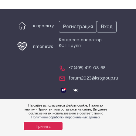
Спонсоры
к проекту
Регистрация
Вход
Архив
Конгресс-оператор
КСТ Групп
nmonews
Фотоотчет
+7 (495) 419-08-68
Отчет
forum2023@kstgroup.ru
Пост-релиз
На сайте используются файлы cookie. Нажимая
кнопку «Принять», или оставаясь на сайте, Вы даете
© nmonews 2026 все права защищены
согласие на их использование в соответствии с
Нужна
Политикой обработки персональных данных
помощ
Принять
Контакты