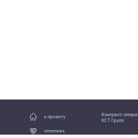
Конгресс-опера
к проекту
КСТ Групп
nmonews